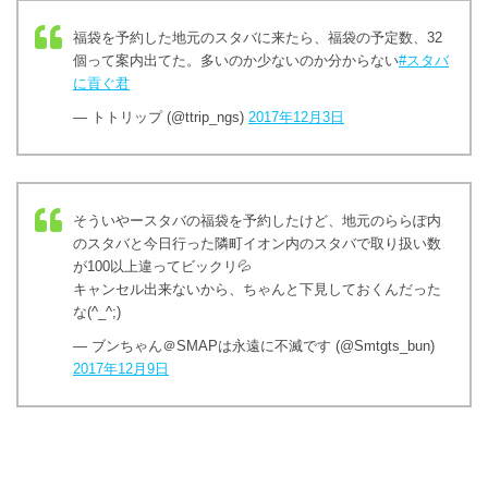
福袋を予約した地元のスタバに来たら、福袋の予定数、32
個って案内出てた。多いのか少ないのか分からない
#スタバ
に貢ぐ君
— トトリップ (@ttrip_ngs)
2017年12月3日
そういやースタバの福袋を予約したけど、地元のららぽ内
のスタバと今日行った隣町イオン内のスタバで取り扱い数
が100以上違ってビックリ💦
キャンセル出来ないから、ちゃんと下見しておくんだった
な(^_^;)
— ブンちゃん＠SMAPは永遠に不滅です (@Smtgts_bun)
2017年12月9日