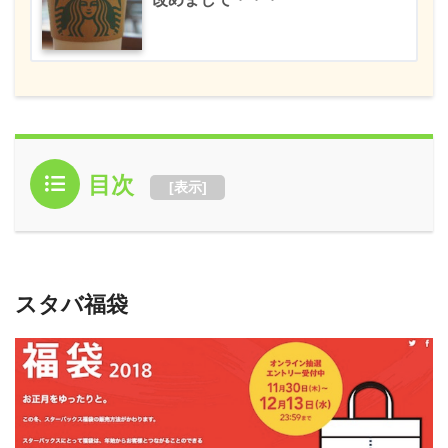
目次
[
表示
]
スタバ福袋