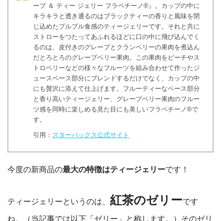
ープ ＆ ティー ジェリー フラペチーノ®』。カップの中に
キラキラと透き通るのはブラックティーの香りと風味を閉
じ込めたプルプル食感のティージェリーです。それと共に
ストローをつたってあふれるほどに口の中に飛び込んでく
るのは、皮付きのグレープとクランベリーの果肉を煮込ん
だとろとろのグレープベリー果肉。この果肉をピーチやス
トロベリーなどの様々なフルーツを組み合わせて作ったジ
ュースベース部分にブレンドするだけでなく、カップの中
にも贅沢に添えて仕上げます。フルーティーなベース部分
と香り高いティージェリー、グレープベリー果肉のフルー
ツ感を同時に楽しめる見た目にも美しいフラペチーノ®で
す。
引用：
スターバックス公式サイト
今度の新商品の
最大の特徴はティージェリー
です！
紅茶のゼリー
ティージェリーというのは、
です
ね。（当記事では以下「ゼリー」と称します。）そのゼリ